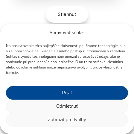
Stiahnuť
Spravovať súhlas
Ložiská pre Elektromotory
Na poskytovanie tých najlepších skúseností používame technológie, ako
sú súbory cookie na ukladanie a/alebo prístup k informáciám o zariadení.
EN
Súhlas s týmito technológiami nám umožní spracovávať údaje, ako je
správanie pri prehliadaní alebo jedinečné ID na tejto stránke. Nesúhlas
alebo odvolanie súhlasu môže nepriaznivo ovplyvniť určité vlastnosti a
funkcie.
Prijať
Odmietnuť
Zobraziť predvoľby