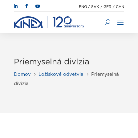
ENG
/
SVK
/
GER
/
CHN
Priemyselná divízia
Domov
Ložiskové odvetvia
Priemyselná
5
5
divízia