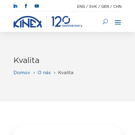
ENG
/
SVK
/
GER
/
CHN
Kvalita
Domov
O nás
Kvalita
5
5