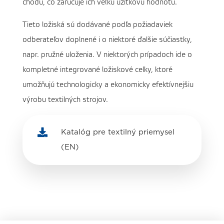
chodu, čo zaručuje ich veľkú úžitkovú hodnotu.
Tieto ložiská sú dodávané podľa požiadaviek
odberateľov doplnené i o niektoré ďalšie súčiastky,
napr. pružné uloženia. V niektorých prípadoch ide o
kompletné integrované ložiskové celky, ktoré
umožňujú technologicky a ekonomicky efektívnejšiu
výrobu textilných strojov.

Katalóg pre textilný priemysel
(EN)