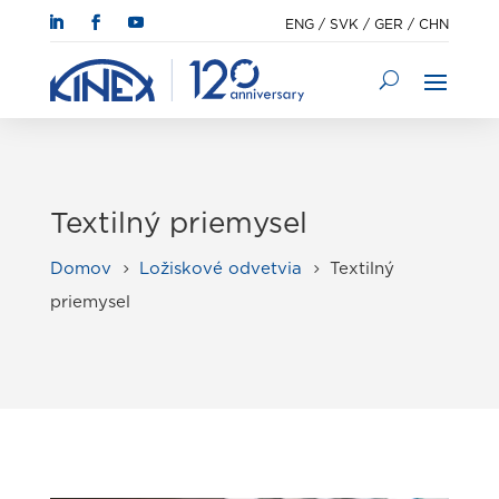
ENG
/
SVK
/
GER
/
CHN
Textilný priemysel
Domov
Ložiskové odvetvia
Textilný
5
5
priemysel