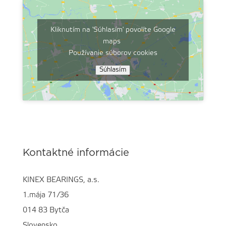
Kliknutím na 'Súhlasím' povolíte Google
maps
Používanie súborov cookies
Súhlasím
Kontaktné informácie
KINEX BEARINGS, a.s.
1.mája 71/36
014 83 Bytča
Slovensko