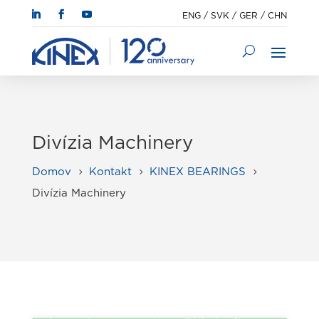
ENG
/
SVK
/
GER
/
CHN
Divízia Machinery
Domov
Kontakt
KINEX BEARINGS
5
5
5
Divízia Machinery