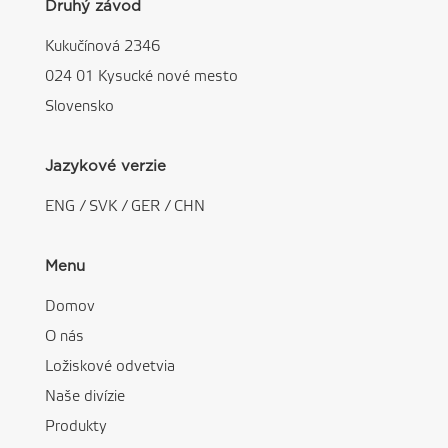
Druhý závod
Kukučínová 2346
024 01 Kysucké nové mesto
Slovensko
Jazykové verzie
ENG
/
SVK
/
GER
/
CHN
Menu
Domov
O nás
Ložiskové odvetvia
Naše divízie
Produkty