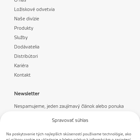
O nás
Ložiskové odvetvia
Naše divízie
Produkty
Služby
Dodávatelia
Distribútori
Kariéra
Kontakt
Newsletter
Nespamujeme, jeden zaujímavý článok alebo ponuka
mesačne.
Spravovať súhlas
Na poskytovanie tých najlepších skúseností používame technológie, ako
sú súbory cookie na ukladanie a/alebo prístup k informáciám o zariadení.