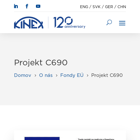
ENG
/
SVK
/
GER
/
CHN
Projekt C690
Domov
O nás
Fondy EÚ
Projekt C690
5
5
5