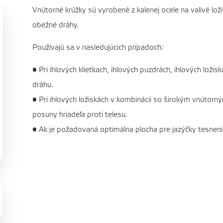
Vnútorné krúžky sú vyrobené z kalenej ocele na valivé l
obežné dráhy.
Používajú sa v nasledujúcich prípadoch:
• Pri ihlových klietkach, ihlových puzdrách, ihlových loži
dráhu.
• Pri ihlových ložiskách v kombinácii so širokým vnútor
posuny hriadeľa proti telesu.
• Ak je požadovaná optimálna plocha pre jazýčky tesneni