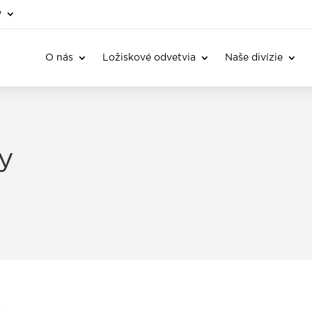
y
O nás
Ložiskové odvetvia
Naše divízie
y