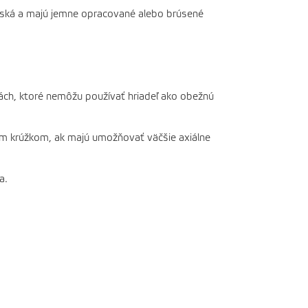
ožiská a majú jemne opracované alebo brúsené
skách, ktoré nemôžu používať hriadeľ ako obežnú
ným krúžkom, ak majú umožňovať väčšie axiálne
a.