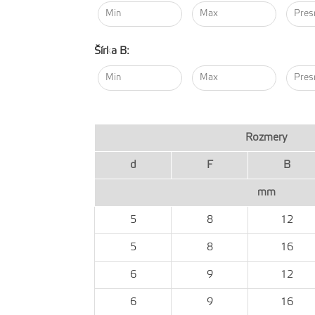
Šírka B:
Rozmery
d
F
B
mm
5
8
12
5
8
16
6
9
12
6
9
16