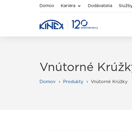
Domov
Kariéra
Dodávatelia
Služb
Vnútorné Krúžk
Domov
Produkty
Vnútorné Krúžky
5
5