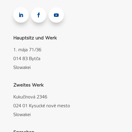
Hauptsitz und Werk
1. mája 71/36
014 83 Bytča
Slowakei
Zweites Werk
Kukučínová 2346
024 01 Kysucké nové mesto
Slowakei