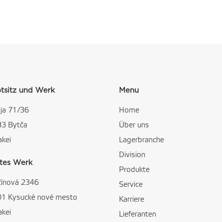
tsitz und Werk
Menu
ja 71/36
Home
83 Bytča
Über uns
akei
Lagerbranche
Division
tes Werk
Produkte
čínová 2346
Service
01 Kysucké nové mesto
Karriere
akei
Lieferanten