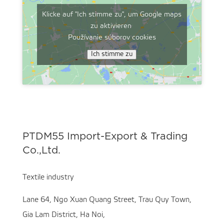
Klicke auf "Ich stimme zu", um Google maps
zu aktivieren
Používanie súborov cookies
Ich stimme zu
PTDM55 Import-Export & Trading
Co.,Ltd.
Textile industry
Lane 64, Ngo Xuan Quang Street, Trau Quy Town,
Gia Lam District, Ha Noi,