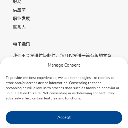
服務
供应商
职业发展
联系人
电子通讯
我们不会发送垃圾邮件，每月仅发送一篇有趣的文章
或优惠信息。
Manage Consent
To provide the best experiences, we use technologies like cookies to
store and/or access device information. Consenting to these
technologies will allow us to process data such as browsing behavior or
unique IDs on this site. Not consenting or withdrawing consent, may
adversely affect certain features and functions.
订阅
Accept