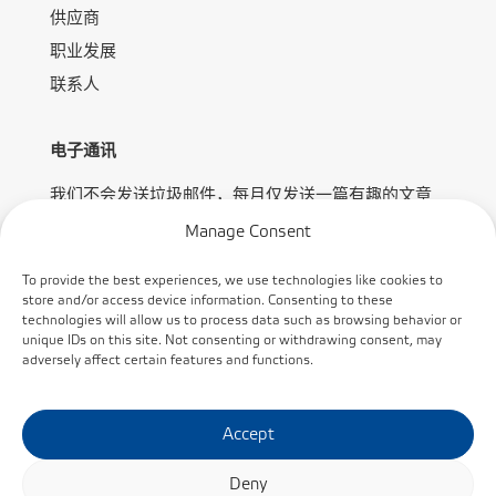
供应商
职业发展
联系人
电子通讯
我们不会发送垃圾邮件，每月仅发送一篇有趣的文章
或优惠信息。
Manage Consent
To provide the best experiences, we use technologies like cookies to
store and/or access device information. Consenting to these
technologies will allow us to process data such as browsing behavior or
unique IDs on this site. Not consenting or withdrawing consent, may
adversely affect certain features and functions.
订阅
Accept
Deny