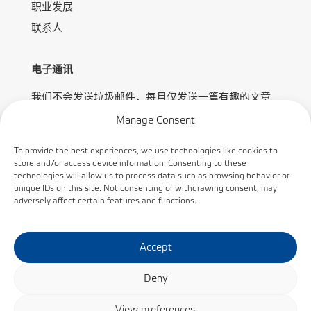
职业发展
联系人
电子通讯
我们不会发送垃圾邮件，每月仅发送一篇有趣的文章
或优惠信息。
Manage Consent
To provide the best experiences, we use technologies like cookies to
store and/or access device information. Consenting to these
technologies will allow us to process data such as browsing behavior or
unique IDs on this site. Not consenting or withdrawing consent, may
adversely affect certain features and functions.
订阅
Accept
Deny
View preferences