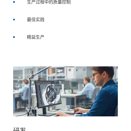
生产过程中的质量控制

最佳实践

精益生产

研发