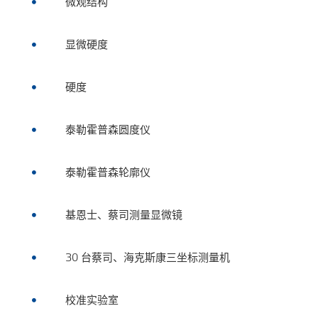
微观结构

显微硬度

硬度

泰勒霍普森圆度仪

泰勒霍普森轮廓仪

基恩士、蔡司测量显微镜

30 台蔡司、海克斯康三坐标测量机

校准实验室
