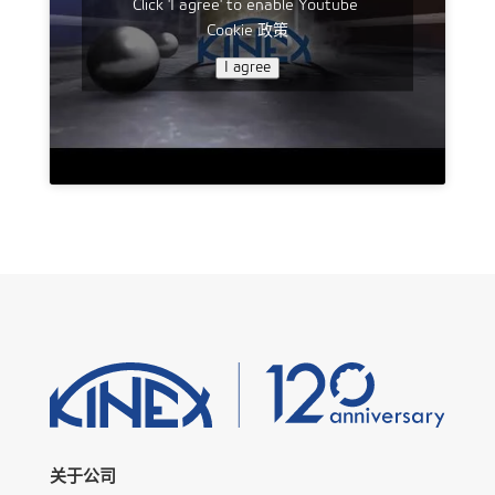
Click 'I agree' to enable Youtube
Cookie 政策
I agree
关于公司