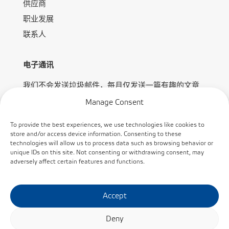
供应商
职业发展
联系人
电子通讯
我们不会发送垃圾邮件，每月仅发送一篇有趣的文章
或优惠信息。
Manage Consent
To provide the best experiences, we use technologies like cookies to
store and/or access device information. Consenting to these
technologies will allow us to process data such as browsing behavior or
unique IDs on this site. Not consenting or withdrawing consent, may
adversely affect certain features and functions.
订阅
Accept
Deny